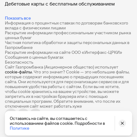
Дебетовые карты с бесплатным обслуживанием
Все накопительные счета
Показать все
Информация о процентных ставках по договорам банковского
Банковские вклады на 3 месяца
вклада с физическими лицами
Раскрытие информации профессиональным участником рынка
Вклады с высоким процентом
ценных бумаг
Частная политика обработки и защиты персональных данных в
Калькулятор вкладов
Газпромбанке
Раскрытие информации на сайте ООО «Интерфакс-ЦРКИ»
Сообщения о ценных бумагах
Виртуальные карты
Безопасность
Сайт Газпромбанка (Акционерное общество) использует
Премиум
cookie-файлы
. Что это значит? Сookie — это небольшие файлы,
которые содержат информацию о предыдущих посещениях
РКО
сайта. Они используются для персонализации сервисов и для
повышения удобства работы с сайтом. Если вы не хотите,
Ипотечный калькулятор
чтобы сookie хранились на вашем устройстве, вы можете
запретить их в настройках браузера или с помощью
специальных программ. Обратите внимание, что после их
Кредитный калькулятор
отключения сайт может работать хуже
Про Финансы
Оставаясь на сайте, вы соглашаетесь с
© 1990-2026, Банк ГПБ (АО) Генеральная лицензия Банка
использованием файлов cookie. Подробности в
База знаний
России № 354
Политике
Карта сайта