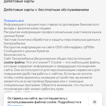
Дебетовые карты
Дебетовые карты с бесплатным обслуживанием
Все накопительные счета
Показать все
Информация о процентных ставках по договорам банковского
Банковские вклады на 3 месяца
вклада с физическими лицами
Раскрытие информации профессиональным участником рынка
Вклады с высоким процентом
ценных бумаг
Частная политика обработки и защиты персональных данных в
Калькулятор вкладов
Газпромбанке
Раскрытие информации на сайте ООО «Интерфакс-ЦРКИ»
Сообщения о ценных бумагах
Виртуальные карты
Безопасность
Сайт Газпромбанка (Акционерное общество) использует
Премиум
cookie-файлы
. Что это значит? Сookie — это небольшие файлы,
которые содержат информацию о предыдущих посещениях
РКО
сайта. Они используются для персонализации сервисов и для
повышения удобства работы с сайтом. Если вы не хотите,
Ипотечный калькулятор
чтобы сookie хранились на вашем устройстве, вы можете
запретить их в настройках браузера или с помощью
специальных программ. Обратите внимание, что после их
Кредитный калькулятор
отключения сайт может работать хуже
Про Финансы
Оставаясь на сайте, вы соглашаетесь с
© 1990-2026, Банк ГПБ (АО) Генеральная лицензия Банка
использованием файлов cookie. Подробности в
База знаний
России № 354
Политике