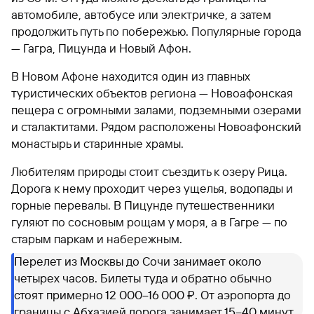
автомобиле, автобусе или электричке, а затем
продолжить путь по побережью. Популярные города
— Гагра, Пицунда и Новый Афон.
В Новом Афоне находится один из главных
туристических объектов региона — Новоафонская
пещера с огромными залами, подземными озерами
и сталактитами. Рядом расположены Новоафонский
монастырь и старинные храмы.
Любителям природы стоит съездить к озеру Рица.
Дорога к нему проходит через ущелья, водопады и
горные перевалы. В Пицунде путешественники
гуляют по сосновым рощам у моря, а в Гагре — по
старым паркам и набережным.
Перелет из Москвы до Сочи занимает около
четырех часов. Билеты туда и обратно обычно
стоят примерно 12 000–16 000 ₽. От аэропорта до
границы с Абхазией дорога занимает 15–40 минут.