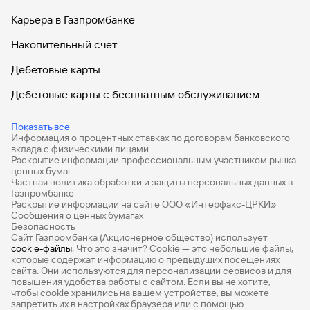
Карьера в Газпромбанке
Накопительный счет
Дебетовые карты
Дебетовые карты с бесплатным обслуживанием
Все накопительные счета
Показать все
Информация о процентных ставках по договорам банковского
Банковские вклады на 3 месяца
вклада с физическими лицами
Раскрытие информации профессиональным участником рынка
Вклады с высоким процентом
ценных бумаг
Частная политика обработки и защиты персональных данных в
Калькулятор вкладов
Газпромбанке
Раскрытие информации на сайте ООО «Интерфакс-ЦРКИ»
Сообщения о ценных бумагах
Виртуальные карты
Безопасность
Сайт Газпромбанка (Акционерное общество) использует
Премиум
cookie-файлы
. Что это значит? Сookie — это небольшие файлы,
которые содержат информацию о предыдущих посещениях
РКО
сайта. Они используются для персонализации сервисов и для
повышения удобства работы с сайтом. Если вы не хотите,
Ипотечный калькулятор
чтобы сookie хранились на вашем устройстве, вы можете
запретить их в настройках браузера или с помощью