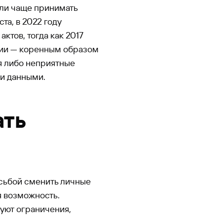
али чаще принимать
а, в 2022 году
ктов, тогда как 2017
ации — коренным образом
ия либо неприятные
и данными.
ать
осьбой сменить личные
я возможность.
вуют ограничения,