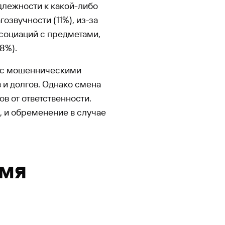
адлежности к какой-либо
озвучности (11%), из-за
социаций с предметами,
8%).
а с мошенническими
 и долгов. Однако смена
в от ответственности.
, и обременение в случае
имя