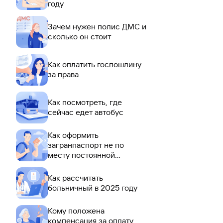
году
Зачем нужен полис ДМС и
сколько он стоит
Как оплатить госпошлину
за права
Как посмотреть, где
сейчас едет автобус
Как оформить
загранпаспорт не по
месту постоянной
регистрации
Как рассчитать
больничный в 2025 году
Кому положена
компенсация за оплату