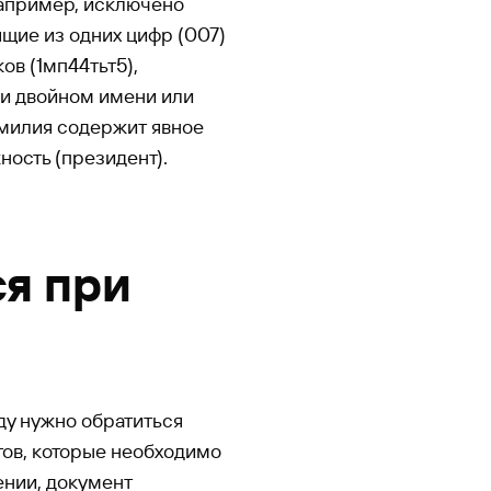
апример, исключено
ящие из одних цифр (007)
ов (1мп44тьт5),
ри двойном имени или
амилия содержит явное
ность (президент).
я при
ду нужно обратиться
тов, которые необходимо
ении, документ