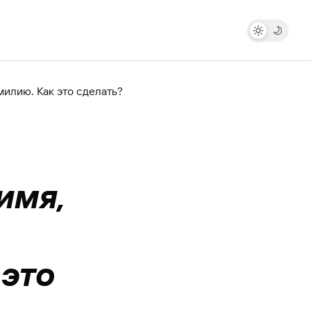
милию. Как это сделать?
имя,
 это