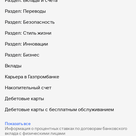
Раздел: Вклады и счета
Раздел: Переводы
Раздел: Безопасность
Раздел: Стиль жизни
Раздел: Инновации
Раздел: Бизнес
Вклады
Карьера в Газпромбанке
Накопительный счет
Дебетовые карты
Дебетовые карты с бесплатным обслуживанием
Все накопительные счета
Показать все
Информация о процентных ставках по договорам банковского
Банковские вклады на 3 месяца
вклада с физическими лицами