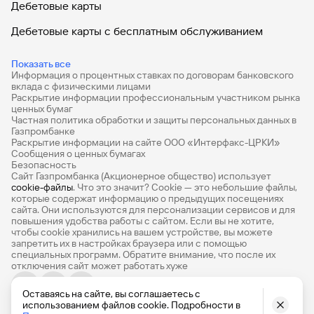
Дебетовые карты
Дебетовые карты с бесплатным обслуживанием
Все накопительные счета
Показать все
Информация о процентных ставках по договорам банковского
Банковские вклады на 3 месяца
вклада с физическими лицами
Раскрытие информации профессиональным участником рынка
Вклады с высоким процентом
ценных бумаг
Частная политика обработки и защиты персональных данных в
Калькулятор вкладов
Газпромбанке
Раскрытие информации на сайте ООО «Интерфакс-ЦРКИ»
Сообщения о ценных бумагах
Виртуальные карты
Безопасность
Сайт Газпромбанка (Акционерное общество) использует
Премиум
cookie-файлы
. Что это значит? Сookie — это небольшие файлы,
которые содержат информацию о предыдущих посещениях
РКО
сайта. Они используются для персонализации сервисов и для
повышения удобства работы с сайтом. Если вы не хотите,
Ипотечный калькулятор
чтобы сookie хранились на вашем устройстве, вы можете
запретить их в настройках браузера или с помощью
специальных программ. Обратите внимание, что после их
Кредитный калькулятор
отключения сайт может работать хуже
Про Финансы
Оставаясь на сайте, вы соглашаетесь с
© 1990-2026, Банк ГПБ (АО) Генеральная лицензия Банка
использованием файлов cookie. Подробности в
База знаний