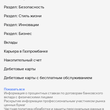
Раздел: Безопасность
Раздел: Стиль жизни
Раздел: Инновации
Раздел: Бизнес
Вклады
Карьера в Газпромбанке
Накопительный счет
Дебетовые карты
Дебетовые карты с бесплатным обслуживанием
Все накопительные счета
Показать все
Информация о процентных ставках по договорам банковского
Банковские вклады на 3 месяца
вклада с физическими лицами
Раскрытие информации профессиональным участником рынка
Вклады с высоким процентом
ценных бумаг
Частная политика обработки и защиты персональных данных в