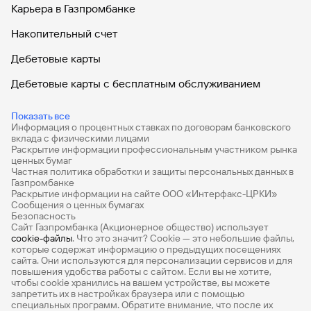
Карьера в Газпромбанке
Накопительный счет
Дебетовые карты
Дебетовые карты с бесплатным обслуживанием
Все накопительные счета
Показать все
Информация о процентных ставках по договорам банковского
Банковские вклады на 3 месяца
вклада с физическими лицами
Раскрытие информации профессиональным участником рынка
Вклады с высоким процентом
ценных бумаг
Частная политика обработки и защиты персональных данных в
Калькулятор вкладов
Газпромбанке
Раскрытие информации на сайте ООО «Интерфакс-ЦРКИ»
Сообщения о ценных бумагах
Виртуальные карты
Безопасность
Сайт Газпромбанка (Акционерное общество) использует
Премиум
cookie-файлы
. Что это значит? Сookie — это небольшие файлы,
которые содержат информацию о предыдущих посещениях
РКО
сайта. Они используются для персонализации сервисов и для
повышения удобства работы с сайтом. Если вы не хотите,
Ипотечный калькулятор
чтобы сookie хранились на вашем устройстве, вы можете
запретить их в настройках браузера или с помощью
специальных программ. Обратите внимание, что после их
Кредитный калькулятор