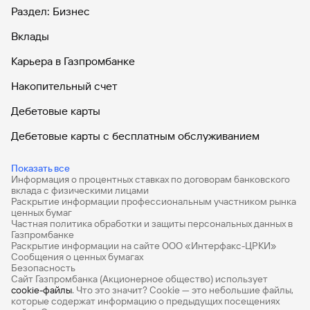
Раздел: Бизнес
Вклады
Карьера в Газпромбанке
Накопительный счет
Дебетовые карты
Дебетовые карты с бесплатным обслуживанием
Все накопительные счета
Показать все
Информация о процентных ставках по договорам банковского
Банковские вклады на 3 месяца
вклада с физическими лицами
Раскрытие информации профессиональным участником рынка
Вклады с высоким процентом
ценных бумаг
Частная политика обработки и защиты персональных данных в
Калькулятор вкладов
Газпромбанке
Раскрытие информации на сайте ООО «Интерфакс-ЦРКИ»
Сообщения о ценных бумагах
Виртуальные карты
Безопасность
Сайт Газпромбанка (Акционерное общество) использует
Премиум
cookie-файлы
. Что это значит? Сookie — это небольшие файлы,
которые содержат информацию о предыдущих посещениях