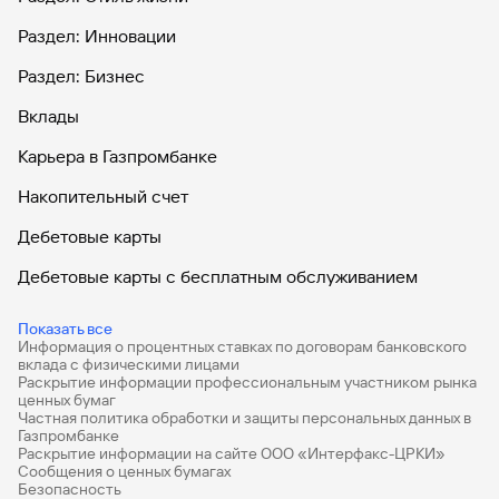
Раздел: Инновации
Раздел: Бизнес
Вклады
Карьера в Газпромбанке
Накопительный счет
Дебетовые карты
Дебетовые карты с бесплатным обслуживанием
Все накопительные счета
Показать все
Информация о процентных ставках по договорам банковского
Банковские вклады на 3 месяца
вклада с физическими лицами
Раскрытие информации профессиональным участником рынка
Вклады с высоким процентом
ценных бумаг
Частная политика обработки и защиты персональных данных в
Калькулятор вкладов
Газпромбанке
Раскрытие информации на сайте ООО «Интерфакс-ЦРКИ»
Сообщения о ценных бумагах
Виртуальные карты
Безопасность