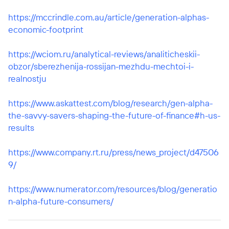
https://mccrindle.com.au/article/generation-alphas-
economic-footprint
https://wciom.ru/analytical-reviews/analiticheskii-
obzor/sberezhenija-rossijan-mezhdu-mechtoi-i-
realnostju
https://www.askattest.com/blog/research/gen-alpha-
the-savvy-savers-shaping-the-future-of-finance#h-us-
results
https://www.company.rt.ru/press/news_project/d47506
9/
https://www.numerator.com/resources/blog/generatio
n-alpha-future-consumers/