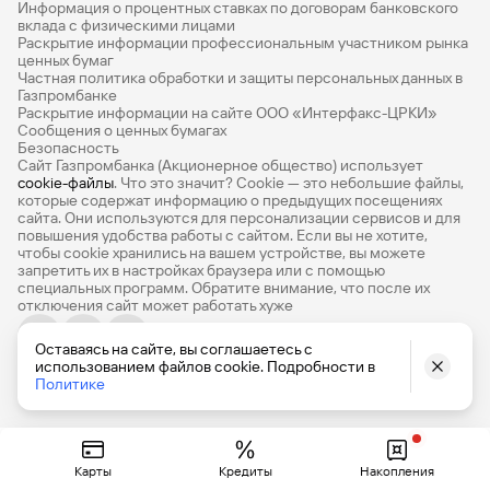
Информация о процентных ставках по договорам банковского
Банковские вклады на 3 месяца
вклада с физическими лицами
Раскрытие информации профессиональным участником рынка
Вклады с высоким процентом
ценных бумаг
Частная политика обработки и защиты персональных данных в
Калькулятор вкладов
Газпромбанке
Раскрытие информации на сайте ООО «Интерфакс-ЦРКИ»
Сообщения о ценных бумагах
Виртуальные карты
Безопасность
Сайт Газпромбанка (Акционерное общество) использует
Премиум
cookie-файлы
. Что это значит? Сookie — это небольшие файлы,
которые содержат информацию о предыдущих посещениях
РКО
сайта. Они используются для персонализации сервисов и для
повышения удобства работы с сайтом. Если вы не хотите,
Ипотечный калькулятор
чтобы сookie хранились на вашем устройстве, вы можете
запретить их в настройках браузера или с помощью
специальных программ. Обратите внимание, что после их
Кредитный калькулятор
отключения сайт может работать хуже
Про Финансы
Оставаясь на сайте, вы соглашаетесь с
© 1990-2026, Банк ГПБ (АО) Генеральная лицензия Банка
использованием файлов cookie. Подробности в
База знаний
России № 354
Политике
Карта сайта
Карты
Кредиты
Накопления