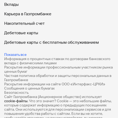
Вклады
Карьера в Газпромбанке
Накопительный счет
Дебетовые карты
Дебетовые карты с бесплатным обслуживанием
Все накопительные счета
Показать все
Информация о процентных ставках по договорам банковского
Банковские вклады на 3 месяца
вклада с физическими лицами
Раскрытие информации профессиональным участником рынка
Вклады с высоким процентом
ценных бумаг
Частная политика обработки и защиты персональных данных в
Калькулятор вкладов
Газпромбанке
Раскрытие информации на сайте ООО «Интерфакс-ЦРКИ»
Сообщения о ценных бумагах
Виртуальные карты
Безопасность
Сайт Газпромбанка (Акционерное общество) использует
Премиум
cookie-файлы
. Что это значит? Сookie — это небольшие файлы,
которые содержат информацию о предыдущих посещениях
РКО
сайта. Они используются для персонализации сервисов и для
повышения удобства работы с сайтом. Если вы не хотите,
чтобы сookie хранились на вашем устройстве, вы можете