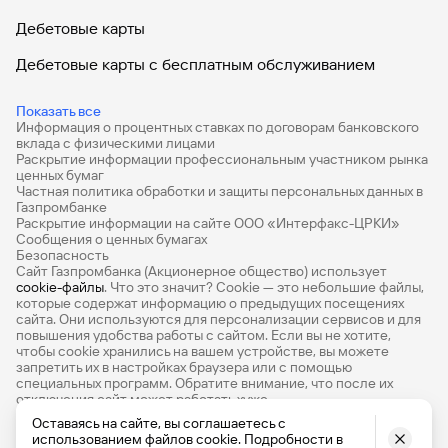
Дебетовые карты
Дебетовые карты с бесплатным обслуживанием
Все накопительные счета
Показать все
Информация о процентных ставках по договорам банковского
Банковские вклады на 3 месяца
вклада с физическими лицами
Раскрытие информации профессиональным участником рынка
Вклады с высоким процентом
ценных бумаг
Частная политика обработки и защиты персональных данных в
Калькулятор вкладов
Газпромбанке
Раскрытие информации на сайте ООО «Интерфакс-ЦРКИ»
Сообщения о ценных бумагах
Виртуальные карты
Безопасность
Сайт Газпромбанка (Акционерное общество) использует
Премиум
cookie-файлы
. Что это значит? Сookie — это небольшие файлы,
которые содержат информацию о предыдущих посещениях
РКО
сайта. Они используются для персонализации сервисов и для
повышения удобства работы с сайтом. Если вы не хотите,
Ипотечный калькулятор
чтобы сookie хранились на вашем устройстве, вы можете
запретить их в настройках браузера или с помощью
специальных программ. Обратите внимание, что после их
Кредитный калькулятор
отключения сайт может работать хуже
Про Финансы
Оставаясь на сайте, вы соглашаетесь с
использованием файлов cookie. Подробности в