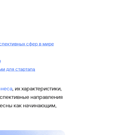
рспективных сфер в мире
о
ми для стартапа
знеса
, их характеристики,
рспективные направления
ересны как начинающим,