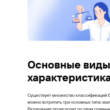
Основные виды
характеристик
Существует множество классификаций б
можно встретить три основных типа: ма
Разделение происходит по двум главны