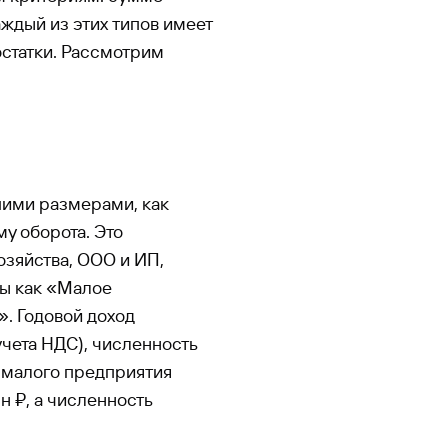
аждый из этих типов имеет
остатки. Рассмотрим
шими размерами, как
му оборота. Это
зяйства, ООО и ИП,
ны как «Малое
. Годовой доход
учета НДС), численность
У малого предприятия
лн ₽, а численность