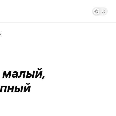
й
 малый,
упный