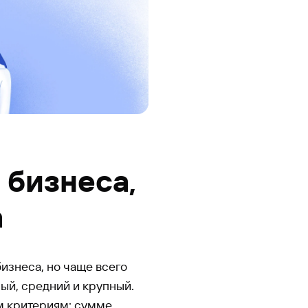
 бизнеса,
а
изнеса, но чаще всего
лый, средний и крупный.
м критериям: сумме