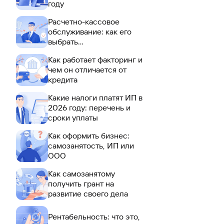
году
Расчетно-кассовое
обслуживание: как его
выбрать
предпринимателю
Как работает факторинг и
чем он отличается от
кредита
Какие налоги платят ИП в
2026 году: перечень и
сроки уплаты
Как оформить бизнес:
самозанятость, ИП или
ООО
Как самозанятому
получить грант на
развитие своего дела
Рентабельность: что это,