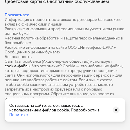
Дебетовые карты с бесплатным обслуживанием
Все накопительные счета
Показать все
Информация о процентных ставках по договорам банковского
Банковские вклады на 3 месяца
вклада с физическими лицами
Раскрытие информации профессиональным участником рынка
Вклады с высоким процентом
ценных бумаг
Частная политика обработки и защиты персональных данных в
Калькулятор вкладов
Газпромбанке
Раскрытие информации на сайте ООО «Интерфакс-ЦРКИ»
Сообщения о ценных бумагах
Виртуальные карты
Безопасность
Сайт Газпромбанка (Акционерное общество) использует
Премиум
cookie-файлы
. Что это значит? Сookie — это небольшие файлы,
которые содержат информацию о предыдущих посещениях
РКО
сайта. Они используются для персонализации сервисов и для
повышения удобства работы с сайтом. Если вы не хотите,
Ипотечный калькулятор
чтобы сookie хранились на вашем устройстве, вы можете
запретить их в настройках браузера или с помощью
специальных программ. Обратите внимание, что после их
Кредитный калькулятор
отключения сайт может работать хуже
Про Финансы
Оставаясь на сайте, вы соглашаетесь с
использованием файлов cookie. Подробности в
© 1990-2026, Банк ГПБ (АО) Генеральная лицензия Банка
Политике
База знаний
России № 354
Карта сайта