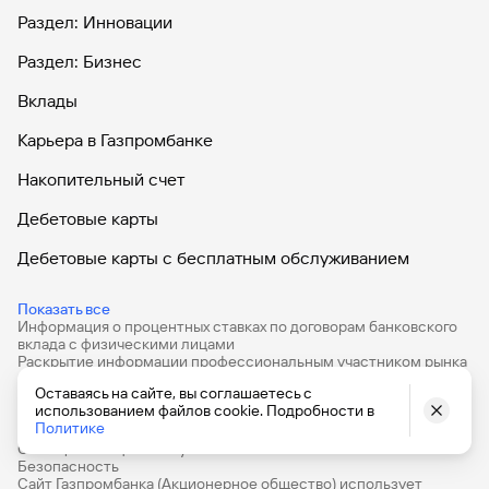
Раздел: Инновации
Раздел: Бизнес
Вклады
Карьера в Газпромбанке
Накопительный счет
Дебетовые карты
Дебетовые карты с бесплатным обслуживанием
Все накопительные счета
Показать все
Информация о процентных ставках по договорам банковского
Банковские вклады на 3 месяца
вклада с физическими лицами
Раскрытие информации профессиональным участником рынка
Вклады с высоким процентом
ценных бумаг
Оставаясь на сайте, вы соглашаетесь с
Частная политика обработки и защиты персональных данных в
использованием файлов cookie. Подробности в
Калькулятор вкладов
Газпромбанке
Политике
Раскрытие информации на сайте ООО «Интерфакс-ЦРКИ»
Сообщения о ценных бумагах
Виртуальные карты
Безопасность
Сайт Газпромбанка (Акционерное общество) использует