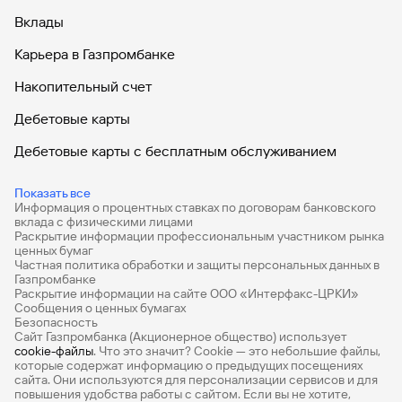
Вклады
Карьера в Газпромбанке
Накопительный счет
Дебетовые карты
Дебетовые карты с бесплатным обслуживанием
Все накопительные счета
Показать все
Информация о процентных ставках по договорам банковского
Банковские вклады на 3 месяца
вклада с физическими лицами
Раскрытие информации профессиональным участником рынка
Вклады с высоким процентом
ценных бумаг
Частная политика обработки и защиты персональных данных в
Калькулятор вкладов
Газпромбанке
Раскрытие информации на сайте ООО «Интерфакс-ЦРКИ»
Сообщения о ценных бумагах
Виртуальные карты
Безопасность
Сайт Газпромбанка (Акционерное общество) использует
Премиум
cookie-файлы
. Что это значит? Сookie — это небольшие файлы,
которые содержат информацию о предыдущих посещениях
РКО
сайта. Они используются для персонализации сервисов и для
повышения удобства работы с сайтом. Если вы не хотите,