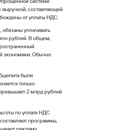
 упрощенной системе
с выручкой, составляющей
обождены от уплаты НДС.
 обязаны уплачивать
млн рублей. В общем,
пространенный
й экономики. Обычно
общепита были
еняется только
 превышает 2 млрд рублей
ьготы по уплате НДС
 составляют программы,
зывают рекламу