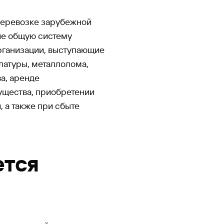
перевозке зарубежной
ие общую систему
организации, выступающие
латуры, металлолома,
а, аренде
ущества, приобретении
, а также при сбыте
ется