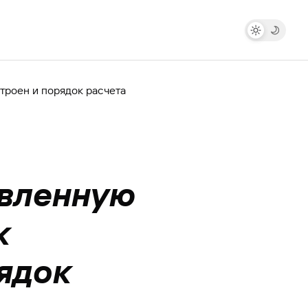
троен и порядок расчета
авленную
к
ядок