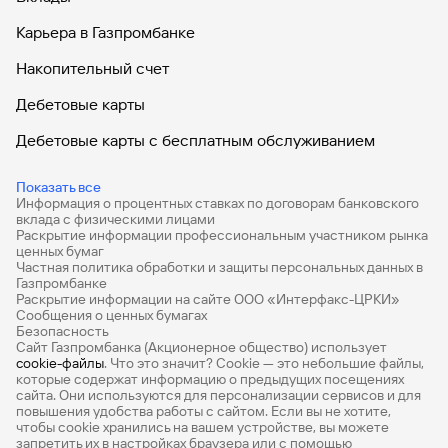
Карьера в Газпромбанке
Накопительный счет
Дебетовые карты
Дебетовые карты с бесплатным обслуживанием
Все накопительные счета
Показать все
Информация о процентных ставках по договорам банковского
Банковские вклады на 3 месяца
вклада с физическими лицами
Раскрытие информации профессиональным участником рынка
Вклады с высоким процентом
ценных бумаг
Частная политика обработки и защиты персональных данных в
Калькулятор вкладов
Газпромбанке
Раскрытие информации на сайте ООО «Интерфакс-ЦРКИ»
Сообщения о ценных бумагах
Виртуальные карты
Безопасность
Сайт Газпромбанка (Акционерное общество) использует
Премиум
cookie-файлы
. Что это значит? Сookie — это небольшие файлы,
которые содержат информацию о предыдущих посещениях
РКО
сайта. Они используются для персонализации сервисов и для
повышения удобства работы с сайтом. Если вы не хотите,
Ипотечный калькулятор
чтобы сookie хранились на вашем устройстве, вы можете
запретить их в настройках браузера или с помощью