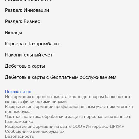
Раздел: Инновации
Раздел: Бизнес
Вклады
Карьера в Газпромбанке
Накопительный счет
Дебетовые карты
Дебетовые карты с бесплатным обслуживанием
Все накопительные счета
Показать все
Информация о процентных ставках по договорам банковского
Банковские вклады на 3 месяца
вклада с физическими лицами
Раскрытие информации профессиональным участником рынка
Вклады с высоким процентом
ценных бумаг
Частная политика обработки и защиты персональных данных в
Калькулятор вкладов
Газпромбанке
Раскрытие информации на сайте ООО «Интерфакс-ЦРКИ»
Сообщения о ценных бумагах
Виртуальные карты
Безопасность