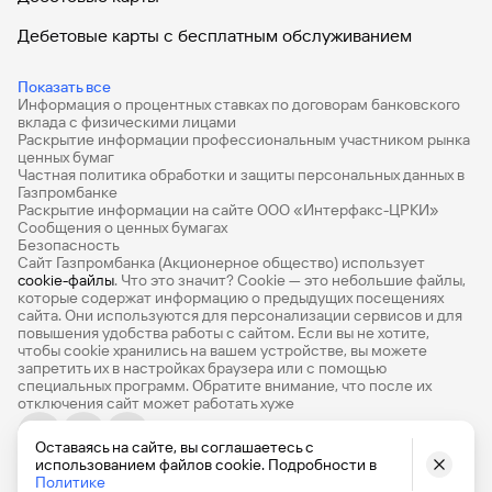
Дебетовые карты с бесплатным обслуживанием
Все накопительные счета
Показать все
Информация о процентных ставках по договорам банковского
Банковские вклады на 3 месяца
вклада с физическими лицами
Раскрытие информации профессиональным участником рынка
Вклады с высоким процентом
ценных бумаг
Частная политика обработки и защиты персональных данных в
Калькулятор вкладов
Газпромбанке
Раскрытие информации на сайте ООО «Интерфакс-ЦРКИ»
Сообщения о ценных бумагах
Виртуальные карты
Безопасность
Сайт Газпромбанка (Акционерное общество) использует
Премиум
cookie-файлы
. Что это значит? Сookie — это небольшие файлы,
которые содержат информацию о предыдущих посещениях
РКО
сайта. Они используются для персонализации сервисов и для
повышения удобства работы с сайтом. Если вы не хотите,
Ипотечный калькулятор
чтобы сookie хранились на вашем устройстве, вы можете
запретить их в настройках браузера или с помощью
специальных программ. Обратите внимание, что после их
Кредитный калькулятор
отключения сайт может работать хуже
Про Финансы
Оставаясь на сайте, вы соглашаетесь с
© 1990-2026, Банк ГПБ (АО) Генеральная лицензия Банка
использованием файлов cookie. Подробности в
База знаний
России № 354
Политике