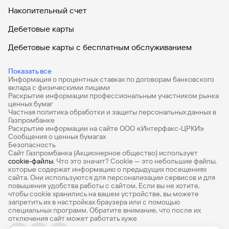
Накопительный счет
Дебетовые карты
Дебетовые карты с бесплатным обслуживанием
Все накопительные счета
Показать все
Информация о процентных ставках по договорам банковского
Банковские вклады на 3 месяца
вклада с физическими лицами
Раскрытие информации профессиональным участником рынка
Вклады с высоким процентом
ценных бумаг
Частная политика обработки и защиты персональных данных в
Калькулятор вкладов
Газпромбанке
Раскрытие информации на сайте ООО «Интерфакс-ЦРКИ»
Сообщения о ценных бумагах
Виртуальные карты
Безопасность
Сайт Газпромбанка (Акционерное общество) использует
Премиум
cookie-файлы
. Что это значит? Сookie — это небольшие файлы,
которые содержат информацию о предыдущих посещениях
РКО
сайта. Они используются для персонализации сервисов и для
повышения удобства работы с сайтом. Если вы не хотите,
Ипотечный калькулятор
чтобы сookie хранились на вашем устройстве, вы можете
запретить их в настройках браузера или с помощью
специальных программ. Обратите внимание, что после их
Кредитный калькулятор
отключения сайт может работать хуже