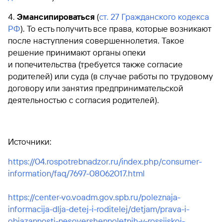
Эмансипироваться
(
ст. 27 Гражданского кодекса
РФ
). То есть получить все права, которые возникают
после наступления совершеннолетия. Такое
решение принимают органы опеки
и попечительства (требуется также согласие
родителей) или суда (в случае работы по трудовому
договору или занятия предпринимательской
деятельностью с согласия родителей).
Источники:
https://04.rospotrebnadzor.ru/index.php/consumer-
information/faq/7697-08062017.html
https://center-vo.voadm.gov.spb.ru/poleznaja-
informacija-dlja-detej-i-roditelej/detjam/prava-i-
objazannosti-nesovershennoletnih-v-rossijskoj-