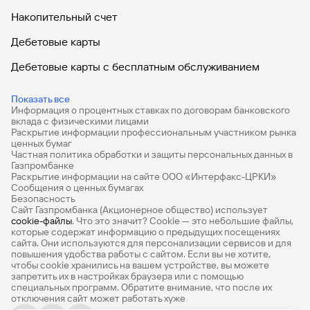
Накопительный счет
Дебетовые карты
Дебетовые карты с бесплатным обслуживанием
Все накопительные счета
Показать все
Информация о процентных ставках по договорам банковского
Банковские вклады на 3 месяца
вклада с физическими лицами
Раскрытие информации профессиональным участником рынка
Вклады с высоким процентом
ценных бумаг
Частная политика обработки и защиты персональных данных в
Калькулятор вкладов
Газпромбанке
Раскрытие информации на сайте ООО «Интерфакс-ЦРКИ»
Сообщения о ценных бумагах
Виртуальные карты
Безопасность
Сайт Газпромбанка (Акционерное общество) использует
Премиум
cookie-файлы
. Что это значит? Сookie — это небольшие файлы,
которые содержат информацию о предыдущих посещениях
РКО
сайта. Они используются для персонализации сервисов и для
повышения удобства работы с сайтом. Если вы не хотите,
Ипотечный калькулятор
чтобы сookie хранились на вашем устройстве, вы можете
запретить их в настройках браузера или с помощью
специальных программ. Обратите внимание, что после их
Кредитный калькулятор
отключения сайт может работать хуже