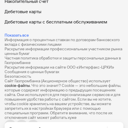
Накопительный счет
Дебетовые карты
Дебетовые карты с бесплатным обслуживанием
Все накопительные счета
Показать все
Информация о процентных ставках по договорам банковского
Банковские вклады на 3 месяца
вклада с физическими лицами
Раскрытие информации профессиональным участником рынка
Вклады с высоким процентом
ценных бумаг
Частная политика обработки и защиты персональных данных в
Калькулятор вкладов
Газпромбанке
Раскрытие информации на сайте ООО «Интерфакс-ЦРКИ»
Сообщения о ценных бумагах
Виртуальные карты
Безопасность
Сайт Газпромбанка (Акционерное общество) использует
Премиум
cookie-файлы
. Что это значит? Сookie — это небольшие файлы,
которые содержат информацию о предыдущих посещениях
РКО
сайта. Они используются для персонализации сервисов и для
повышения удобства работы с сайтом. Если вы не хотите,
Ипотечный калькулятор
чтобы сookie хранились на вашем устройстве, вы можете
запретить их в настройках браузера или с помощью
специальных программ. Обратите внимание, что после их
Кредитный калькулятор
отключения сайт может работать хуже
Про Финансы