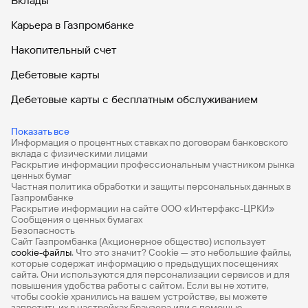
Вклады
Карьера в Газпромбанке
Накопительный счет
Дебетовые карты
Дебетовые карты с бесплатным обслуживанием
Все накопительные счета
Показать все
Информация о процентных ставках по договорам банковского
Банковские вклады на 3 месяца
вклада с физическими лицами
Раскрытие информации профессиональным участником рынка
Вклады с высоким процентом
ценных бумаг
Частная политика обработки и защиты персональных данных в
Калькулятор вкладов
Газпромбанке
Раскрытие информации на сайте ООО «Интерфакс-ЦРКИ»
Сообщения о ценных бумагах
Виртуальные карты
Безопасность
Сайт Газпромбанка (Акционерное общество) использует
Премиум
cookie-файлы
. Что это значит? Сookie — это небольшие файлы,
которые содержат информацию о предыдущих посещениях
РКО
сайта. Они используются для персонализации сервисов и для
повышения удобства работы с сайтом. Если вы не хотите,
Ипотечный калькулятор
чтобы сookie хранились на вашем устройстве, вы можете
запретить их в настройках браузера или с помощью