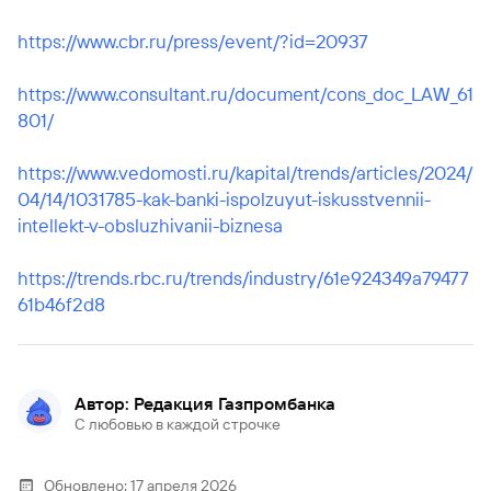
https://www.cbr.ru/press/event/?id=20937
https://www.consultant.ru/document/cons_doc_LAW_61
801/
https://www.vedomosti.ru/kapital/trends/articles/2024/
04/14/1031785-kak-banki-ispolzuyut-iskusstvennii-
intellekt-v-obsluzhivanii-biznesa
https://trends.rbc.ru/trends/industry/61e924349a79477
61b46f2d8
Автор: Редакция Газпромбанка
С любовью в каждой строчке
Обновлено:
17 апреля 2026