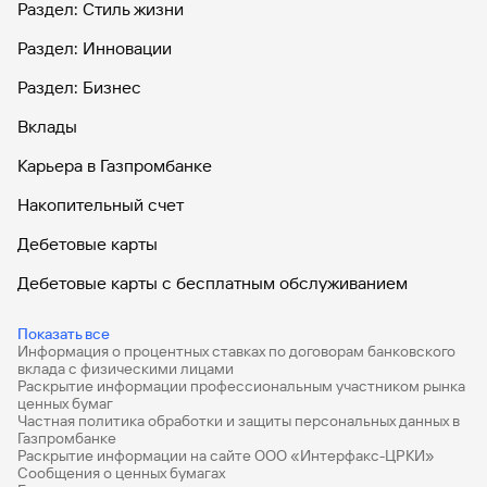
Раздел: Стиль жизни
Раздел: Инновации
Раздел: Бизнес
Вклады
Карьера в Газпромбанке
Накопительный счет
Дебетовые карты
Дебетовые карты с бесплатным обслуживанием
Все накопительные счета
Показать все
Информация о процентных ставках по договорам банковского
Банковские вклады на 3 месяца
вклада с физическими лицами
Раскрытие информации профессиональным участником рынка
Вклады с высоким процентом
ценных бумаг
Частная политика обработки и защиты персональных данных в
Калькулятор вкладов
Газпромбанке
Раскрытие информации на сайте ООО «Интерфакс-ЦРКИ»
Сообщения о ценных бумагах
Виртуальные карты