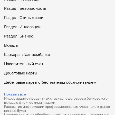
Раздел: Безопасность
Раздел: Стиль жизни
Раздел: Инновации
Раздел: Бизнес
Вклады
Карьера в Газпромбанке
Накопительный счет
Дебетовые карты
Дебетовые карты с бесплатным обслуживанием
Все накопительные счета
Показать все
Информация о процентных ставках по договорам банковского
Банковские вклады на 3 месяца
вклада с физическими лицами
Раскрытие информации профессиональным участником рынка
Вклады с высоким процентом
ценных бумаг
Частная политика обработки и защиты персональных данных в