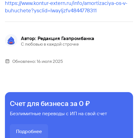
https://www.kontur-extern.ru/info/amortizaciya-os-v-
buhuchete?ysclid=lwayljzfv4844778311
Автор: Редакция Газпромбанка
С любовью в каждой строчке
Обновлено:
16 июля 2025
Счет для бизнеса за 0 ₽
Безлимитные переводы с ИП на свой счет
Подробнее