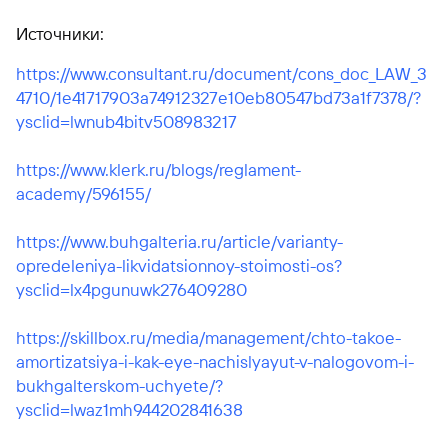
Источники:
https://www.consultant.ru/document/cons_doc_LAW_3
4710/1e41717903a74912327e10eb80547bd73a1f7378/?
ysclid=lwnub4bitv508983217
https://www.klerk.ru/blogs/reglament-
academy/596155/
https://www.buhgalteria.ru/article/varianty-
opredeleniya-likvidatsionnoy-stoimosti-os?
ysclid=lx4pgunuwk276409280
https://skillbox.ru/media/management/chto-takoe-
amortizatsiya-i-kak-eye-nachislyayut-v-nalogovom-i-
bukhgalterskom-uchyete/?
ysclid=lwaz1mh944202841638