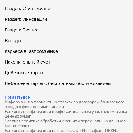
Раздел: Стиль жизни
Раздел: Инновации
Раздел: Бизнес
Вклады
Карьера в Газпромбанке
Накопительный счет
Дебетовые карты
Дебетовые карты с бесплатным обслуживанием
Все накопительные счета
Показать все
Информация о процентных ставках по договорам банковского
Банковские вклады на 3 месяца
вклада с физическими лицами
Раскрытие информации профессиональным участником рынка
Вклады с высоким процентом
ценных бумаг
Частная политика обработки и защиты персональных данных в
Калькулятор вкладов
Газпромбанке
Раскрытие информации на сайте ООО «Интерфакс-ЦРКИ»