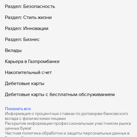
Раздел: Безопасность
Раздел: Стиль жизни
Раздел: Инновации
Раздел: Бизнес
Вклады
Карьера в Газпромбанке
Накопительный счет
Дебетовые карты
Дебетовые карты с бесплатным обслуживанием
Все накопительные счета
Показать все
Информация о процентных ставках по договорам банковского
Банковские вклады на 3 месяца
вклада с физическими лицами
Раскрытие информации профессиональным участником рынка
Вклады с высоким процентом
ценных бумаг
Частная политика обработки и защиты персональных данных в