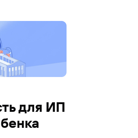
сть для ИП
ебенка