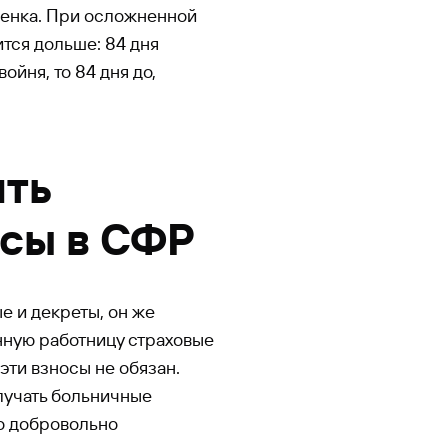
бенка. При осложненной
тся дольше: 84 дня
ойня, то 84 дня до,
ить
осы в СФР
е и декреты, он же
нную работницу страховые
эти взносы не обязан.
лучать больничные
о добровольно