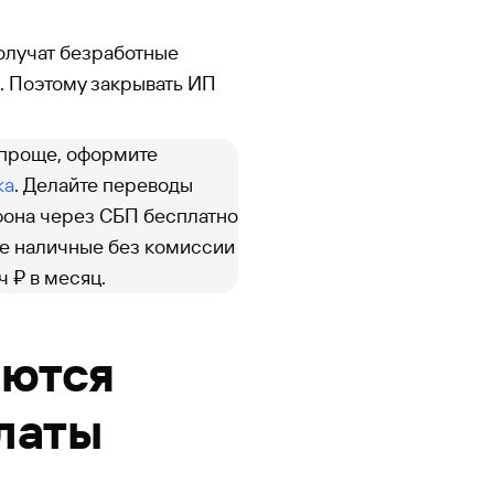
олучат безработные
 Поэтому закрывать ИП
 проще, оформите
ка
. Делайте переводы
ефона через СБП бесплатно
йте наличные без комиссии
 ₽ в месяц.
аются
латы