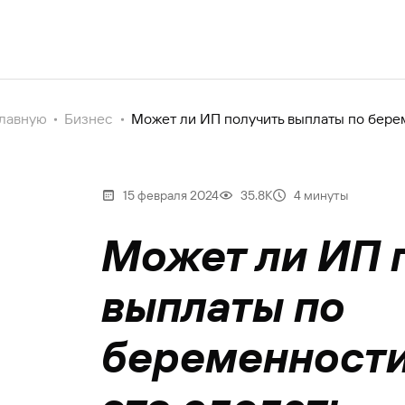
главную
Бизнес
Может ли ИП получить выплаты по берем
15 февраля 2024
35.8К
4 минуты
Может ли ИП 
выплаты по
беременности