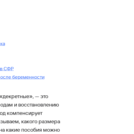
нка
 в СФР
после беременности
«декретные», — это
родам и восстановлению
риод компенсирует
азываем, какого размера
на какие пособия можно