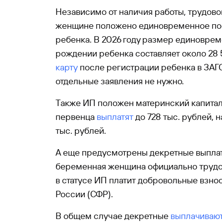
Независимо от наличия работы, трудовог
женщине положено единовременное по
ребенка. В 2026 году размер единовре
рождении ребенка составляет около 28 5
карту
после регистрации ребенка в ЗАГ
отдельные заявления не нужно.
Также ИП положен материнский капитал: 
первенца
выплатят
до 728 тыс. рублей, н
тыс. рублей.
А еще предусмотрены декретные выплат
беременная женщина официально трудо
в статусе ИП платит добровольные взно
России (СФР).
В общем случае декретные
выплачиваю