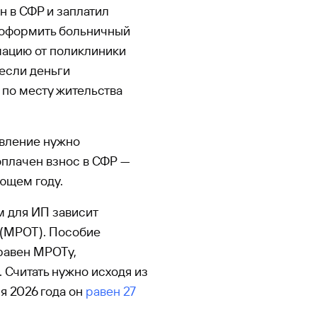
 в СФР и заплатил
 оформить больничный
мацию от поликлиники
 если деньги
 по месту жительства
явление нужно
 оплачен взнос в СФР —
ующем году.
м для ИП зависит
 (МРОТ). Пособие
равен МРОТу,
 Считать нужно исходя из
я 2026 года он
равен 27