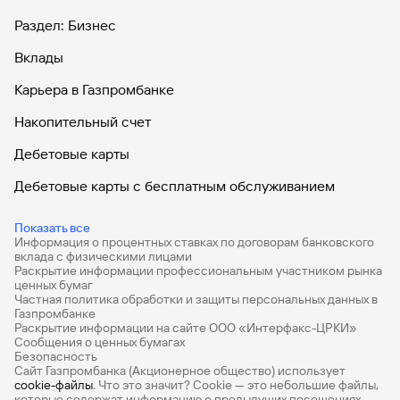
Раздел: Бизнес
Вклады
Карьера в Газпромбанке
Накопительный счет
Дебетовые карты
Дебетовые карты с бесплатным обслуживанием
Все накопительные счета
Показать все
Информация о процентных ставках по договорам банковского
Банковские вклады на 3 месяца
вклада с физическими лицами
Раскрытие информации профессиональным участником рынка
Вклады с высоким процентом
ценных бумаг
Частная политика обработки и защиты персональных данных в
Калькулятор вкладов
Газпромбанке
Раскрытие информации на сайте ООО «Интерфакс-ЦРКИ»
Сообщения о ценных бумагах
Виртуальные карты
Безопасность
Сайт Газпромбанка (Акционерное общество) использует
Премиум
cookie-файлы
. Что это значит? Сookie — это небольшие файлы,
которые содержат информацию о предыдущих посещениях