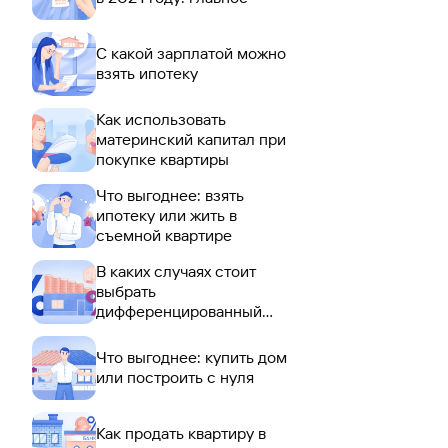
С какой зарплатой можно
взять ипотеку
Как использовать
материнский капитал при
покупке квартиры
Что выгоднее: взять
ипотеку или жить в
съемной квартире
В каких случаях стоит
выбрать
дифференцированный
платеж по ипотеке
Что выгоднее: купить дом
или построить с нуля
Как продать квартиру в