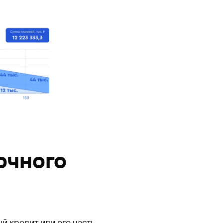
очного
й кредит или его часть.