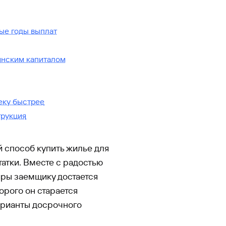
вые годы выплат
инским капиталом
еку быстрее
трукция
 способ купить жилье для
татки. Вместе с радостью
иры заемщику достается
орого он старается
варианты досрочного