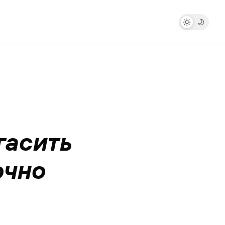
гасить
очно