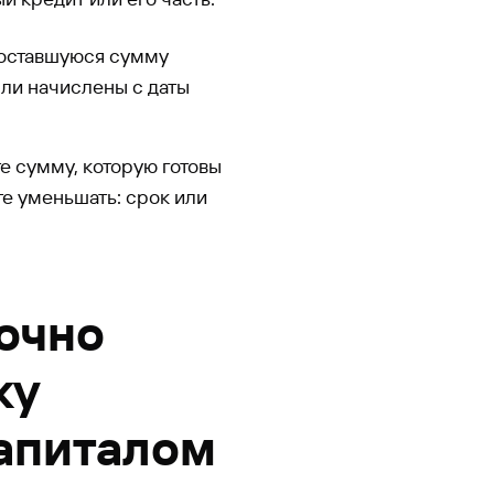
 оставшуюся сумму
ыли начислены с даты
е сумму, которую готовы
ете уменьшать: срок или
очно
ку
апиталом