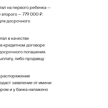
тал на первого ребенка —
 второго — 779 000 ₽.
для досрочного
тал в качестве
т в кредитном договоре
 досрочного погашения.
ыплату, либо продавцу
а распоряжение
подаст заявление от имени
ором и у банка налажено