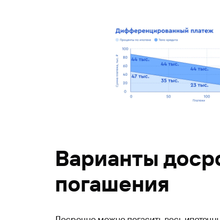
Варианты доср
погашения
Досрочно можно погасить весь ипотечны