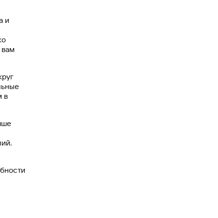
а и
ко
 вам
круг
льные
 в
чше
лий.
обности