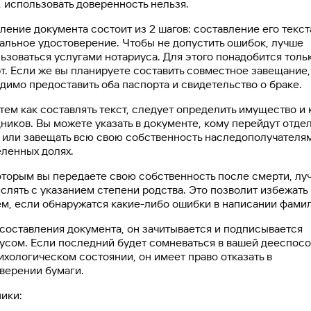
, использовать доверенность нельзя.
ение документа состоит из 2 шагов: составление его текст
альное удостоверение. Чтобы не допустить ошибок, лучше
ьзоваться услугами нотариуса. Для этого понадобится толь
т. Если же вы планируете составить совместное завещание,
димо предоставить оба паспорта и свидетельство о браке.
тем как составлять текст, следует определить имущество и 
ников. Вы можете указать в документе, кому перейдут отде
 или завещать всю свою собственность наследополучателям
ленных долях.
оторым вы передаете свою собственность после смерти, лу
слять с указанием степени родства. Это позволит избежать
м, если обнаружатся какие-либо ошибки в написании фами
составления документа, он зачитывается и подписывается
усом. Если последний будет сомневаться в вашей дееспос
ихологическом состоянии, он имеет право отказать в
верении бумаги.
ики: