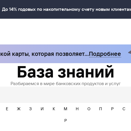
До 14% годовых по накопительному счету новым клиента
 карты, которая позволяет…
Подробнее
База знаний
Разбираемся в мире банковских продуктов и услуг
Е
Ж
З
И
К
М
Н
О
П
Р
С
P