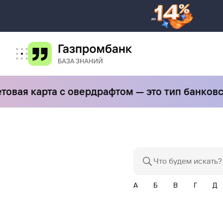
ая карта с овердрафтом — это тип банковской
А
Б
В
Г
Д