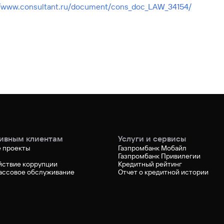
//www.consultant.ru/document/cons_doc_LAW_34154/
ивным клиентам
Услуги и сервисы
 проекты
Газпромбанк Мобайл
Газпромбанк Привилегии
йствие коррупции
Кредитный рейтинг
ассовое обслуживание
Отчет о кредитной истории