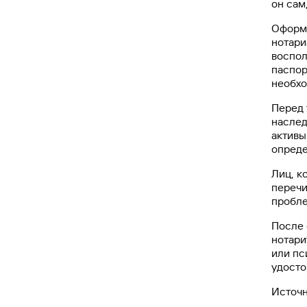
он сам
Оформл
нотари
воспол
паспор
необхо
Перед 
наслед
активы
опреде
Лиц, к
перечи
пробле
После 
нотари
или пс
удосто
Источн