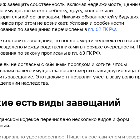
ия: завещать собственность, включая недвижимость, ценны
ое имущество можно ребенку, другу, коллеге или
ворительной организации. Никаких обязанностей у будущих
ников при этом не возникает. Условия и особенности
ования по завещанию перечислены в
гл. 62 ГК РФ
.
е составить завещание, то после смерти человека его насл
разделено между родственниками в порядке очередности. 
ования по закону прописаны в гл. 63 ГК РФ.
е вы не согласны с обычным порядком и хотите, чтобы
ьцами вашего имущества после смерти стали другие лица, 
ить завещание. Этот документ позволит учесть вашу волю п
делении наследства.
кие есть виды завещаний
данском кодексе перечислено несколько видов и форм
ний:
отариально удостоверенное. Пишется составителем и завер