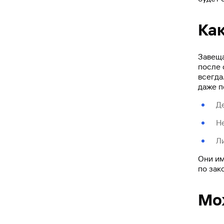
Ка
Завеща
после 
всегда
даже п
Де
Н
Л
Они им
по зак
Мо