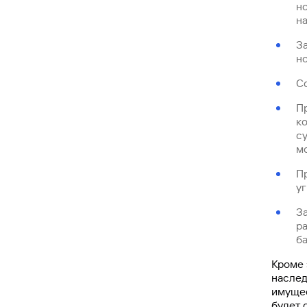
н
н
З
но
С
Пр
ко
су
мо
П
у
З
р
б
Кроме 
наслед
имущес
будет 