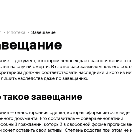
я
Ипотека
Завещание
авещание
ние — документ, в котором человек дает распоряжение о с
тве на случай смерти. В статье рассказываем, как его соста
критериям должны соответствовать наследники и кого из ни
 лишить наследства даже по завещанию.
о такое завещание
ние — односторонняя сделка, которая оформляется в виде
нного документа. Его составитель — совершеннолетний
собный гражданин, который в свободной форме прописывае
н хочет оставить свои активы. Степень родства при этом не 