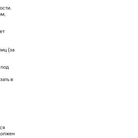
ости.
ом,
ет
иц (за
 под
зать в
ся
 должен