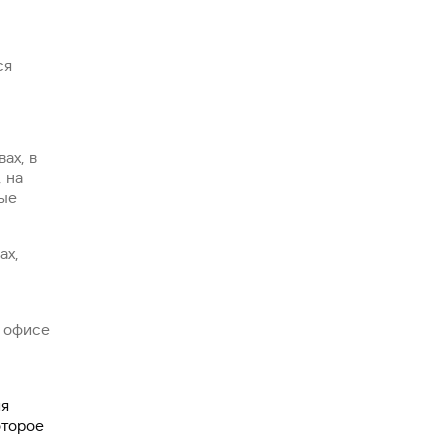
ся
ах, в
 на
рые
ах,
в офисе
ия
оторое