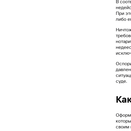
В соот
недейс
При эт
либо е
Ничтож
требов
нотари
недеес
исключ
Оспори
давлен
ситуац
суде.
Ка
Оформи
которы
своим 