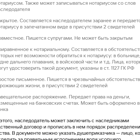
отариусом. Также может записываться нотариусом со слов
аследодателя
акрытое. Составляется наследодателем заранее и передает
тариусу в запечатанном виде в присутствии 2 свидетелей
овместное. Пишется супругами. Не может быть закрытым
иравненное к нотариальному. Составляется в обстоятельств
торых нет возможности обратиться к нотариусу: в больнице,
дне дальнего плавания, в войсковой части и т.д. Лица, кото
гут удостоверить такой документ, указаны в ст. 1127 ГК РФ
ростое письменное. Пишется в чрезвычайных обстоятельств
грожающих жизни, в присутствии 2 свидетелей
авещательное распоряжение. Передает права на деньги,
азмещенные на банковских счетах. Может быть оформлено 
анка
этого, наследодатель может заключить с наследниками
ственный договор и прописать в нем порядок распределен
тва. В документе можно указать душеприказчика — лицо, к
следить за правильным исполнением воли усопшего.