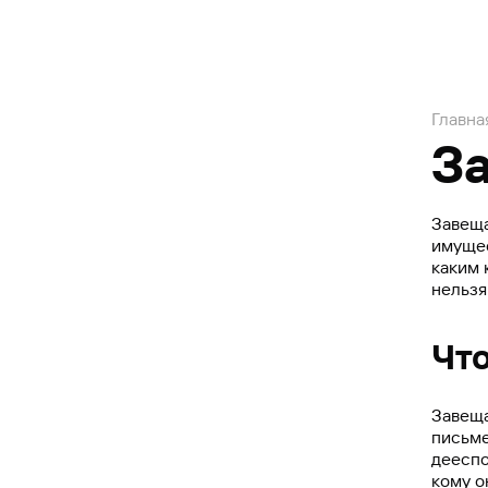
Главна
З
Завеща
имущес
каким 
нельзя
Чт
Завеща
письме
дееспо
кому о