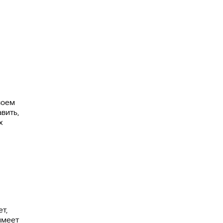
воем
вить,
х
т,
имеет