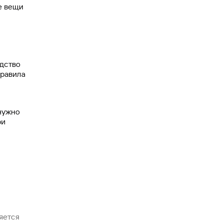
е вещи
едство
Правила
нужно
ри
яется