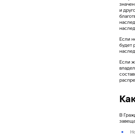
значен
и друг
благот
наслед
наслед
Если н
будет 
наслед
Если ж
владел
состав
распре
Ка
В Граж
завеща
Н