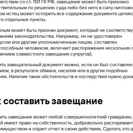
ветствии со ст. 1131 ГК РФ, завещание может быть признано
твительным по решению суда либо без него в силу ничтожн
ом истец может оспорить все содержание документа целик
го отдельные пункты.
ным может быть признан документ, который не соответству
аниям законодательства. Например, он не удостоверен
усом или другим уполномоченным лицом, составлен
пособным человеком, включает распоряжения нескольких л
ением совместного завещания супругов).
ть завещательный документ можно, если он был составлен
ием, в результате обмана, насилия или в других подобных
иях. Наличие таких обстоятельств и последствия нужно дока
к составить завещание
ть завещание может любой совершеннолетний гражданин,
й имеет право на собственность, добровольно распоряжает
имуществом и отдает отчет в своих действиях. Сделать это