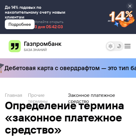
До 14% годовых по
накопительному счету новым
клиентам
Успейте открыть
Подробнее
3 дня 00:00:00
3 дня 05:42:03
Дебетовая карта с овердрафтом — это тип б
Главная
Прочие
Законное платежное
термины
средство
Определение термина
«законное платежное
средство»