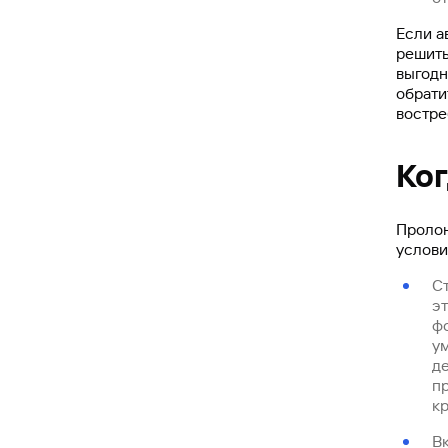
Если а
решить
выгодн
обрати
востре
Ко
Пролон
услови
С
э
ф
у
де
п
к
В