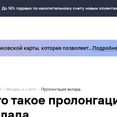
До 14% годовых по накопительному счету новым клиента
ской карты, которая позволяет…
Подробнее
я
Вклады и счета
Пролонгация вклада
о такое пролонгац
клада