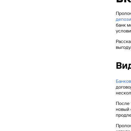
Пролон
депози
банк м
услови
Расска
выгоду
Ви
Банков
догово
нескол
После 
новый 
продле
Пролон