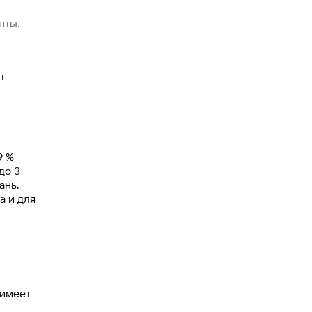
нты.
т
9 %
до 3
ань.
а и для
 имеет