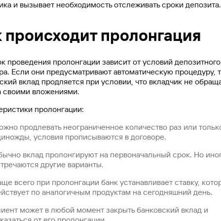
ика и вызывает необходимость отслеживать сроки депозита.
к происходит пролонгация
к проведения пролонгации зависит от условий депозитного
ра. Если они предусматривают автоматическую процедуру, 
ский вклад продляется при условии, что вкладчик не обращ
а своими вложениями.
еристики пролонгации:
ожно продлевать неограниченное количество раз или тольк
диножды, условия прописываются в договоре.
бычно вклад пролонгируют на первоначальный срок. Но ино
стречаются другие варианты.
ще всего при пролонгации банк устанавливает ставку, кото
ействует по аналогичным продуктам на сегодняшний день.
лиент может в любой момент закрыть банковский вклад и
казаться от его пролонгации.