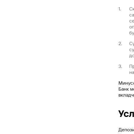
С
с
се
о
бу
С
с
до
П
на
Минусо
Банк м
вкладч
Ус
Депози