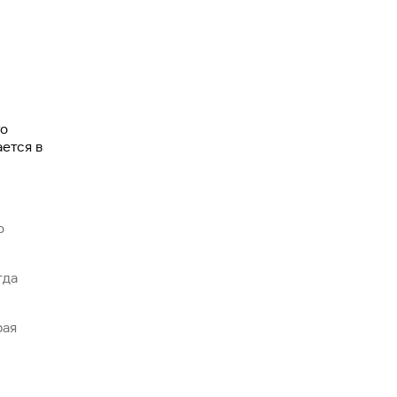
то
ается в
о
гда
рая