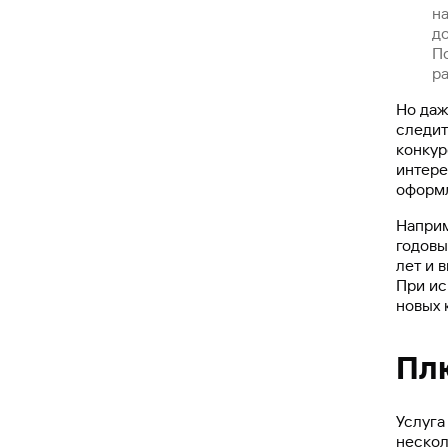
на
д
По
р
Но даж
следит
конкур
интере
оформл
Наприм
годовы
лет и 
При ис
новых 
Пл
Услуга
нескол