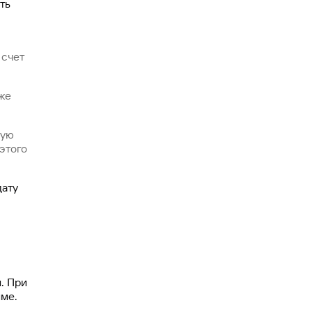
ть
 счет
же
ную
этого
дату
. При
ме.