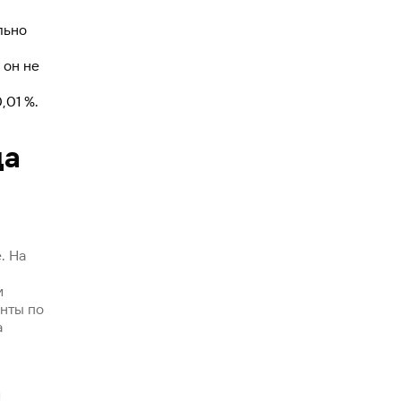
льно
 он не
,01 %.
да
. На
и
нты по
а
и