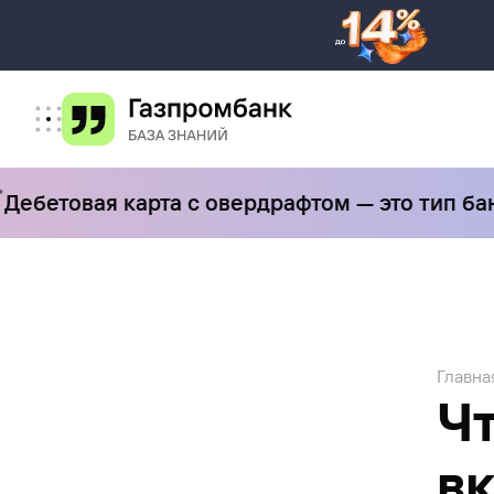
етовая карта с овердрафтом — это тип банков
Главна
Чт
в