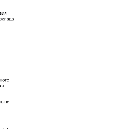
вия
вклада
ного
от
ть на