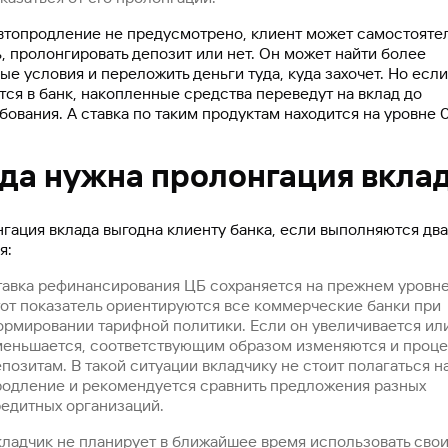
втопродление не предусмотрено, клиент может самостояте
, пролонгировать депозит или нет. Он может найти более
ые условия и переложить деньги туда, куда захочет. Но если
тся в банк, накопленные средства переведут на вклад до
бования. А ставка по таким продуктам находится на уровне 0
гда нужна пролонгация вкла
гация вклада выгодна клиенту банка, если выполняются два
я:
тавка рефинансирования ЦБ сохраняется на прежнем уровне
тот показатель ориентируются все коммерческие банки при
ормировании тарифной политики. Если он увеличивается ил
меньшается, соответствующим образом изменяются и проце
позитам. В такой ситуации вкладчику не стоит полагаться н
родление и рекомендуется сравнить предложения разных
редитных организаций.
кладчик не планирует в ближайшее время использовать сво