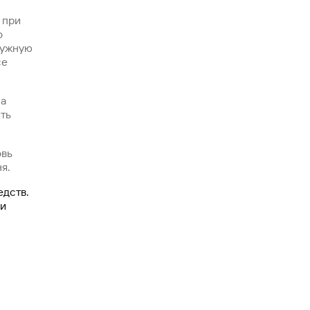
 при
о
нужную
се
на
ть
овь
я.
дств.
ии