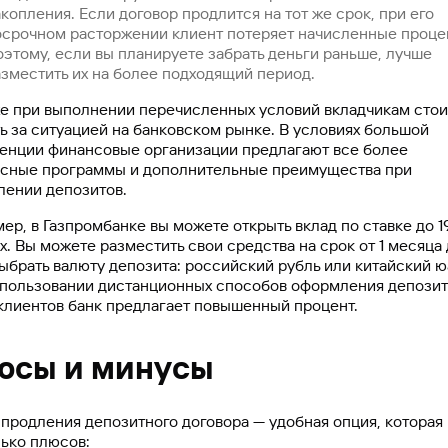
копления. Если договор продлится на тот же срок, при его
осрочном расторжении клиент потеряет начисленные проце
этому, если вы планируете забрать деньги раньше, лучше
азместить их на более подходящий период.
е при выполнении перечисленных условий вкладчикам стои
ь за ситуацией на банковском рынке. В условиях большой
енции финансовые организации предлагают все более
сные программы и дополнительные преимущества при
ении депозитов.
ер, в Газпромбанке вы можете открыть вклад по ставке до 1
х. Вы можете разместить свои средства на срок от 1 месяца 
выбрать валюту депозита: российский рубль или китайский ю
пользовании дистанционных способов оформления депозит
клиентов банк предлагает повышенный процент.
юсы и минусы
 продления депозитного договора — удобная опция, которая
ько плюсов: