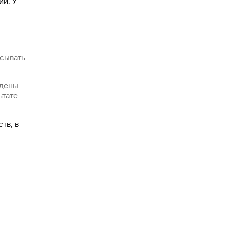
й. У
исывать
едены
ьтате
тв, в