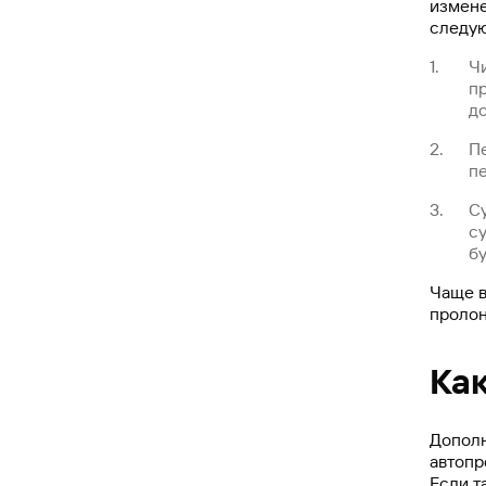
измене
следую
Ч
п
д
П
п
С
с
бу
Чаще в
пролон
Ка
Дополн
автопр
Если т