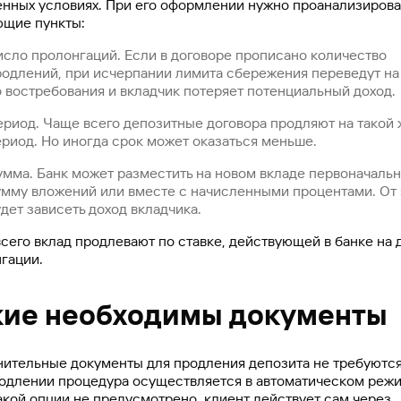
нных условиях. При его оформлении нужно проанализирова
щие пункты:
исло пролонгаций. Если в договоре прописано количество
родлений, при исчерпании лимита сбережения переведут на
о востребования и вкладчик потеряет потенциальный доход.
ериод. Чаще всего депозитные договора продляют на такой 
ериод. Но иногда срок может оказаться меньше.
умма. Банк может разместить на новом вкладе первоначаль
умму вложений или вместе с начисленными процентами. От 
дет зависеть доход вкладчика.
сего вклад продлевают по ставке, действующей в банке на 
гации.
кие необходимы документы
ительные документы для продления депозита не требуются
одлении процедура осуществляется в автоматическом режи
акой опции не предусмотрено, клиент действует сам через