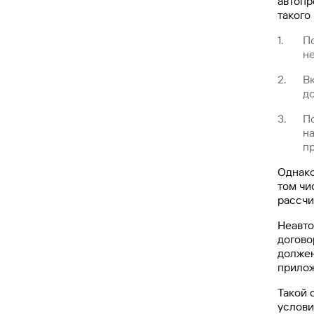
автопр
такого
По
н
В
д
П
н
п
Однако
том чи
рассчи
Неавто
догово
должен
прило
Такой 
услови