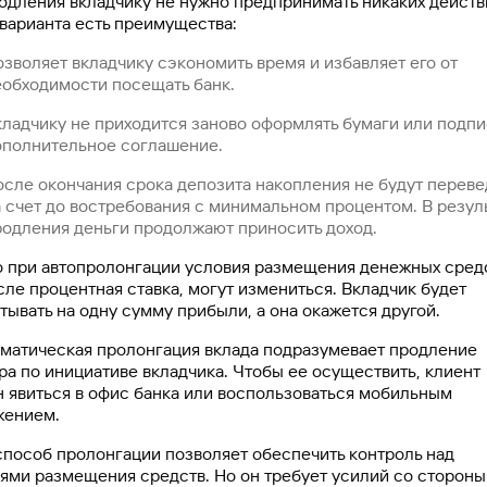
одления вкладчику не нужно предпринимать никаких действи
 варианта есть преимущества:
зволяет вкладчику сэкономить время и избавляет его от
еобходимости посещать банк.
кладчику не приходится заново оформлять бумаги или подп
ополнительное соглашение.
осле окончания срока депозита накопления не будут перев
а счет до востребования с минимальном процентом. В резул
родления деньги продолжают приносить доход.
 при автопролонгации условия размещения денежных средс
сле процентная ставка, могут измениться. Вкладчик будет
тывать на одну сумму прибыли, а она окажется другой.
матическая пролонгация вклада подразумевает продление
ра по инициативе вкладчика. Чтобы ее осуществить, клиент
 явиться в офис банка или воспользоваться мобильным
жением.
способ пролонгации позволяет обеспечить контроль над
ями размещения средств. Но он требует усилий со стороны