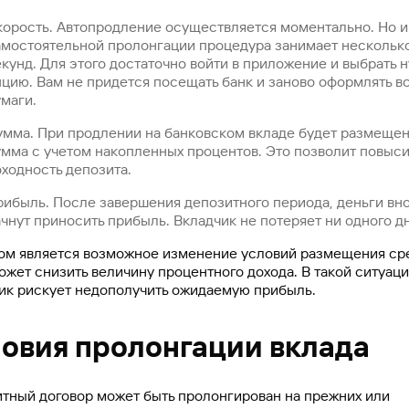
корость. Автопродление осуществляется моментально. Но и
амостоятельной пролонгации процедура занимает нескольк
кунд. Для этого достаточно войти в приложение и выбрать 
пцию. Вам не придется посещать банк и заново оформлять в
маги.
умма. При продлении на банковском вкладе будет размеще
умма с учетом накопленных процентов. Это позволит повыси
ходность депозита.
рибыль. После завершения депозитного периода, деньги вн
чнут приносить прибыль. Вкладчик не потеряет ни одного дн
м является возможное изменение условий размещения сре
ожет снизить величину процентного дохода. В такой ситуац
ик рискует недополучить ожидаемую прибыль.
ловия пролонгации вклада
тный договор может быть пролонгирован на прежних или