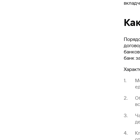
вкладч
Ка
Порядо
догово
банков
банк з
Характ
М
е
О
в
Ча
д
К
от