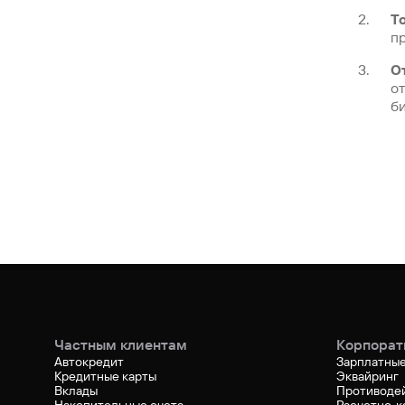
Т
пр
О
о
б
Частным клиентам
Корпорат
Автокредит
Зарплатные
Кредитные карты
Эквайринг
Вклады
Противоде