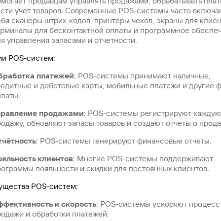
омогает продавцам управлять продажами, обрабатывать плат
ести учет товаров. Современные POS-системы часто включа
бя сканеры штрих-кодов, принтеры чеков, экраны для клиен
ерминалы для бесконтактной оплаты и программное обеспе
я управления запасами и отчетности.
и POS-систем:
бработка платежей
: POS-системы принимают наличные,
редитные и дебетовые карты, мобильные платежи и другие 
платы.
правление продажами
: POS-системы регистрируют каждую
одажу, обновляют запасы товаров и создают отчеты о прода
тчётность
: POS-системы генерируют финансовые отчеты.
ояльность клиентов
: Многие POS-системы поддерживают
рограммы лояльности и скидки для постоянных клиентов.
ущества POS-систем:
ффективность и скорость
: POS-системы ускоряют процесс
родажи и обработки платежей.