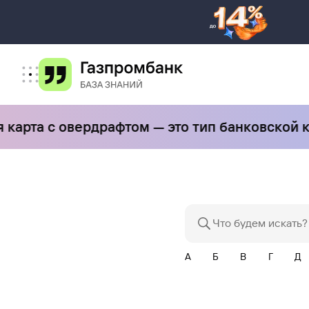
арта с овердрафтом — это тип банковской ка
А
Б
В
Г
Д