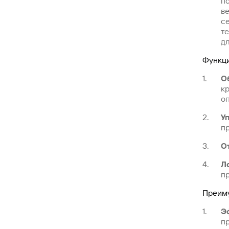
п
в
се
т
дл
Функци
О
к
о
У
пр
О
Л
п
Преим
Э
п