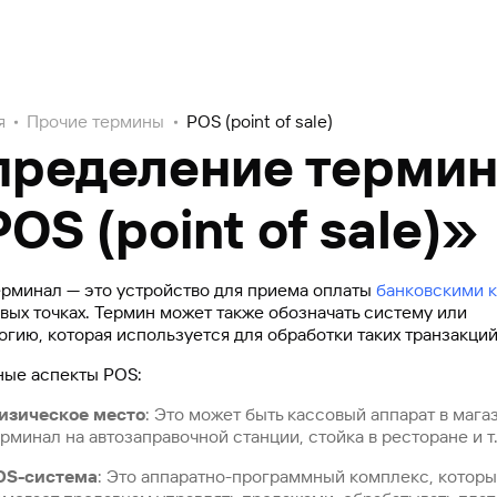
я
Прочие термины
POS (point of sale)
пределение терми
OS (point of sale)»
рминал — это устройство для приема оплаты
банковскими 
овых точках. Термин может также обозначать систему или
огию, которая используется для обработки таких транзакций
ые аспекты POS:
изическое место
: Это может быть кассовый аппарат в мага
рминал на автозаправочной станции, стойка в ресторане и т
OS-система
: Это аппаратно-программный комплекс, котор