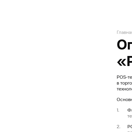
Главна
О
«P
POS-те
в торг
технол
Основн
Ф
те
P