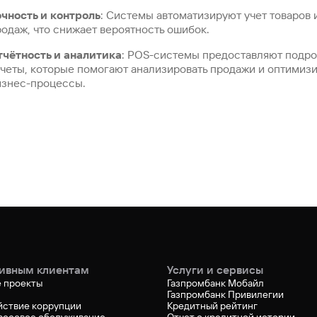
очность и контроль
: Системы автоматизируют учет товаров 
одаж, что снижает вероятность ошибок.
тчётность и аналитика
: POS-системы предоставляют подр
тчеты, которые помогают анализировать продажи и оптимиз
изнес-процессы.
ивным клиентам
Услуги и сервисы
 проекты
Газпромбанк Мобайл
Газпромбанк Привилегии
йствие коррупции
Кредитный рейтинг