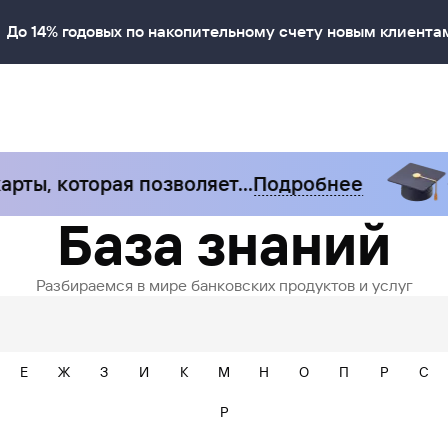
До 14% годовых по накопительному счету новым клиента
рты, которая позволяет…
Подробнее
С
База знаний
Разбираемся в мире банковских продуктов и услуг
Е
Ж
З
И
К
М
Н
О
П
Р
С
P