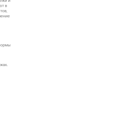
ежи и
ют в
тов,
чение
формы
жах.