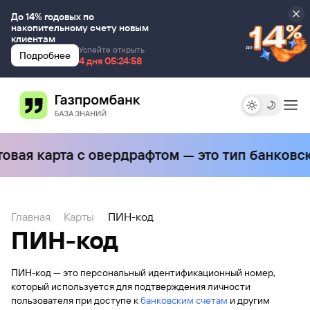
До 14% годовых по
накопительному счету новым
клиентам
Успейте открыть
Подробнее
4 дня 00:00:00
4 дня 05:24:58
овая карта с овердрафтом — это тип банковск
Главная
Карты
ПИН-код
ПИН-код
ПИН-код — это персональный идентификационный номер,
который используется для подтверждения личности
пользователя при доступе к
банковским счетам
и другим