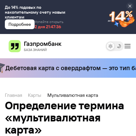
До 14% годовых по
накопительному счету новым
клиентам
Успейте открыть
Подробнее
2 дня 00:00:00
2 дня 21:47:36
Дебетовая карта с овердрафтом — это тип б
Главная
Карты
Мультивалютная карта
Определение термина
«мультивалютная
карта»