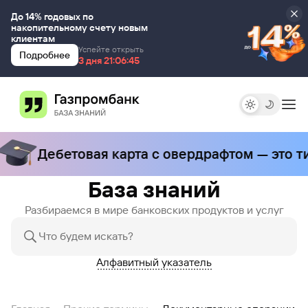
До 14% годовых по
накопительному счету новым
клиентам
Успейте открыть
Подробнее
3 дня 00:00:00
3 дня 21:06:45
Дебетовая карта с овердрафтом — это ти
База знаний
Разбираемся в мире банковских продуктов и услуг
Алфавитный указатель