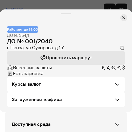
Назад
Работает до 19:00
ДО № 354/1
ДО № 001/2040
г Пенза, ул Суворова, д 151
Проложить маршрут
Внесение валюты
₣, ¥, €, £, $
Есть парковка
Курсы валют
Загруженность офиса
Не удалось загрузить курсы валют в этом офисе
ПН
ВТ
СР
ЧТ
ПТ
СБ
ВС
Доступная среда