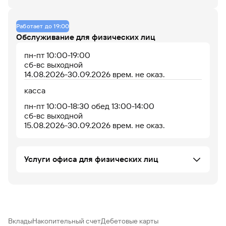
Данных по загруженности офиса нет
Офис не оборудован
Работает до 19:00
Обслуживание для физических лиц
пн-пт 10:00-19:00
07
08
09
10
11
12
13
14
15
16
17
18
сб-вс выходной
14.08.2026-30.09.2026 врем. не оказ.
До 14% годовых по
касса
накопительному
счету
пн-пт 10:00-18:30 обед 13:00-14:00
сб-вс выходной
15.08.2026-30.09.2026 врем. не оказ.
Услуги офиса для физических лиц
Операции с драгоценными металлами
Аккредитивы и счета эскроу
Офис работает
Офис сейчас закрыт
Вклады ФЛ
Установка iOS приложения
Вклады
Накопительный счет
Дебетовые карты
ПИФ