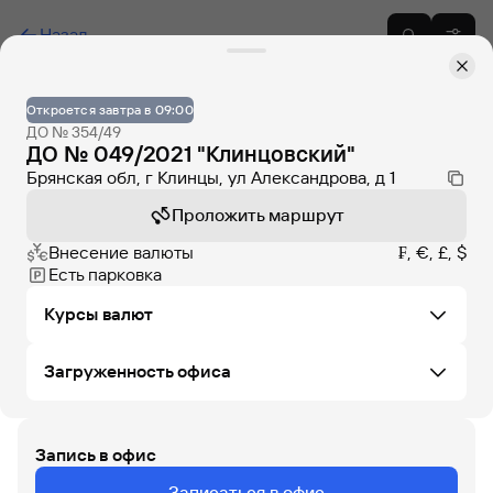
Назад
Откроется завтра в 09:00
ДО № 354/49
ДО № 049/2021 "Клинцовский"
Брянская обл, г Клинцы, ул Александрова, д 1
Проложить маршрут
Внесение валюты
₣, €, £, $
Есть парковка
Курсы валют
Загруженность офиса
Не удалось загрузить курсы валют в этом офисе
Запись в офис
ВС
ПН
ВТ
СР
ЧТ
ПТ
СБ
Записаться в офис