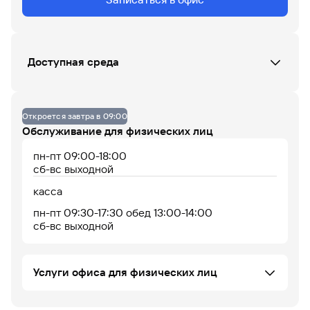
Данных по загруженности офиса нет
Доступная среда
07
08
09
10
11
12
13
14
15
16
17
18
Офис не оборудован
Откроется завтра в 09:00
До 14% годовых по
Обслуживание для физических лиц
накопительному
счету
пн-пт 09:00-18:00
сб-вс выходной
касса
пн-пт 09:30-17:30 обед 13:00-14:00
сб-вс выходной
Офис работает
Офис сейчас закрыт
Услуги офиса для физических лиц
Установка iOS приложения