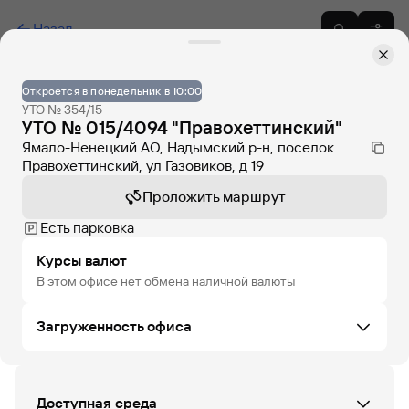
Назад
Откроется в понедельник в 10:00
УТО № 354/15
УТО № 015/4094 "Правохеттинский"
Ямало-Ненецкий АО, Надымский р-н, поселок
Правохеттинский, ул Газовиков, д 19
Проложить маршрут
Есть парковка
Курсы валют
В этом офисе нет обмена наличной валюты
Загруженность офиса
ПТ
СБ
ВС
ПН
ВТ
СР
ЧТ
Доступная среда