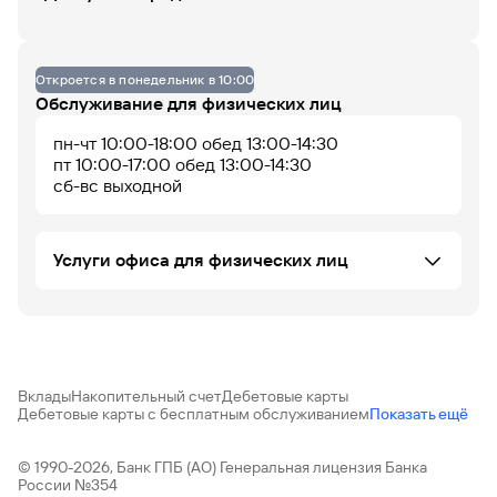
Данных по загруженности офиса нет
Офис не оборудован
Откроется в понедельник в 10:00
Обслуживание для физических лиц
пн-чт 10:00-18:00 обед 13:00-14:30
07
08
09
10
11
12
13
14
15
16
17
18
пт 10:00-17:00 обед 13:00-14:30
сб-вс выходной
До 14% годовых по
накопительному
счету
Услуги офиса для физических лиц
Потребительское кредитование ФЛ
Автокредитование ФЛ
Аккредитивы и счета эскроу
Установка iOS приложения
Вклады
Накопительный счет
Дебетовые карты
Программа долгосрочных сбережений (ПДС)
Дебетовые карты с бесплатным обслуживанием
Показать ещё
Банковские карты
Офис работает
Офис сейчас закрыт
Вклады ФЛ
Купля-продажа иностранной валюты в
© 1990-2026, Банк ГПБ (АО) Генеральная лицензия Банка
прием пакета документов для оформления
России №354
безналичной форме