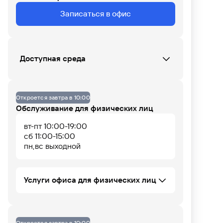
Записаться в офис
Данных по загруженности офиса нет
Доступная среда
07
08
09
10
11
12
13
14
15
16
17
18
Офис не оборудован
Откроется завтра в 10:00
Обслуживание для физических лиц
вт-пт 10:00-19:00
сб 11:00-15:00
пн,вс выходной
Услуги офиса для физических лиц
Индивидуальный инвестиционный счёт
НПО "Газфонд"