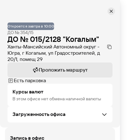
Откроется завтра в 10:00
ДО № 354/15
ДО № 015/2128 "Когалым"
Ханты-Мансийский Автономный округ -
Югра, г Когалым, ул Градостроителей, д
20/1, помещ 29
Проложить маршрут
Есть парковка
Курсы валют
В этом офисе нет обмена наличной валюты
Загруженность офиса
Запись в офис
СБ
ВС
ПН
ВТ
СР
ЧТ
ПТ