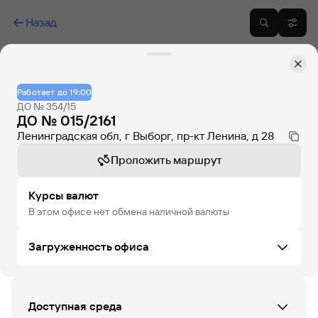
Назад
Работает до 19:00
ДО № 354/15
ДО № 015/2161
Ленинградская обл, г Выборг, пр-кт Ленина, д 28
Проложить маршрут
Курсы валют
В этом офисе нет обмена наличной валюты
Загруженность офиса
ПТ
СБ
ВС
ПН
ВТ
СР
ЧТ
Доступная среда