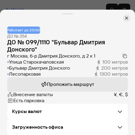
Назад
Работает до 20:00
ДО № 354
ДО № 099/1110 "Бульвар Дмитрия
Донского"
г Москва, б-р Дмитрия Донского, д 2 к 1
Улица Старокачаловская
100
метров
Бульвар Дмитрия Донского
200
метров
Лесопарковая
1300
метров
Проложить маршрут
Внесение валюты
¥, €, $
Есть парковка
Курсы валют
Загруженность офиса
Не удалось загрузить курсы валют в этом офисе