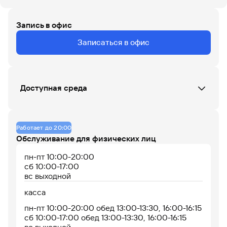
Запись в офис
ЧТ
ПТ
СБ
ВС
ПН
ВТ
СР
Записаться в офис
Данных по загруженности офиса нет
Доступная среда
До 14% годовых по
накопительному
07
08
09
10
11
12
13
14
15
16
17
18
счету
Кнопка вызова сотрудника Банка (при входе)
Обособленное рабочее место
Работает до 20:00
Подъемное устройство (при входе)
Обслуживание для физических лиц
Шрифт Брайля
пн-пт 10:00-20:00
сб 10:00-17:00
вс выходной
касса
Офис работает
Офис сейчас закрыт
пн-пт 10:00-20:00 обед 13:00-13:30, 16:00-16:15
сб 10:00-17:00 обед 13:00-13:30, 16:00-16:15