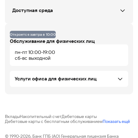
СБ
ВС
ПН
ВТ
СР
ЧТ
ПТ
Доступная среда
Данных по загруженности офиса нет
Офис не оборудован
Откроется завтра в 10:00
Обслуживание для физических лиц
пн-пт 10:00-19:00
07
08
09
10
11
12
13
14
15
16
17
18
До 14% годовых по
сб-вс выходной
накопительному
счету
Услуги офиса для физических лиц
Автокредитование ФЛ
Доверительное управление
НПО "Газфонд"
Вклады ФЛ
Вклады
Накопительный счет
Дебетовые карты
Банковские карты
Офис работает
Офис сейчас закрыт
Дебетовые карты с бесплатным обслуживанием
Показать ещё
Денежные переводы
ПИФ
Программа долгосрочных сбережений (ПДС)
© 1990-2026, Банк ГПБ (АО) Генеральная лицензия Банка