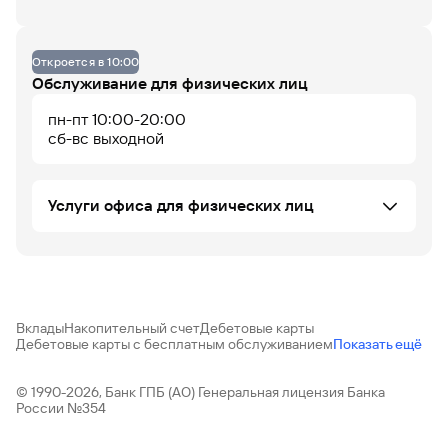
Данных по загруженности офиса нет
Офис не оборудован
Откроется в 10:00
Обслуживание для физических лиц
пн-пт 10:00-20:00
07
08
09
10
11
12
13
14
15
16
17
18
сб-вс выходной
До 14% годовых по
накопительному
Услуги офиса для физических лиц
счету
Потребительское кредитование ФЛ
Вклады ФЛ
Аккредитивы и счета эскроу
Установка iOS приложения
Вклады
Накопительный счет
Дебетовые карты
НПО "Газфонд"
Дебетовые карты с бесплатным обслуживанием
Показать ещё
Автокредитование ФЛ
Банковские карты
Офис работает
Офис сейчас закрыт
Операции с драгоценными металлами
© 1990-2026, Банк ГПБ (АО) Генеральная лицензия Банка
России №354
ПИФ
Купля-продажа иностранной валюты в
безналичной форме