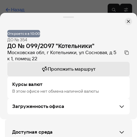
Назад
Откроется в 10:00
ДО № 354
ДО № 099/2097 "Котельники"
Московская обл, г Котельники, ул Сосновая, д 5
к 1, помещ 22
Проложить маршрут
Курсы валют
В этом офисе нет обмена наличной валюты
Загруженность офиса
ЧТ
ПТ
СБ
ВС
ПН
ВТ
СР
Доступная среда