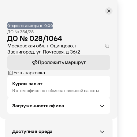
Откроется завтра в 10:00
ДО № 354/28
ДО № 028/1064
Московская обл, г Одинцово, г
Звенигород, ул Почтовая, д 36/2
Проложить маршрут
Есть парковка
Курсы валют
В этом офисе нет обмена наличной валюты
Загруженность офиса
ЧТ
ПТ
СБ
ВС
ПН
ВТ
СР
Доступная среда