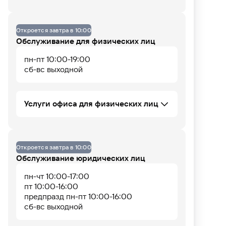
Данных по загруженности офиса нет
Офис не оборудован
Откроется завтра в 10:00
Обслуживание для физических лиц
пн-пт 10:00-19:00
07
08
09
10
11
12
13
14
15
16
17
18
сб-вс выходной
Услуги офиса для физических лиц
Установка iOS приложения
Программа долгосрочных сбережений
Откроется завтра в 10:00
(ПДС)
Обслуживание юридических лиц
Купля-продажа иностранной валюты в
безналичной форме
пн-чт 10:00-17:00
Потребительское кредитование ФЛ
пт 10:00-16:00
Банковские карты
предпразд пн-пт 10:00-16:00
Автокредитование ФЛ
сб-вс выходной
Аккредитивы и счета эскроу
Вклады ФЛ