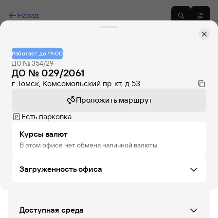
Назад
Работает до 19:00
ДО № 354/29
ДО № 029/2061
г Томск, Комсомольский пр-кт, д 53
Проложить маршрут
Есть парковка
Курсы валют
В этом офисе нет обмена наличной валюты
Загруженность офиса
ПН
ВТ
СР
ЧТ
ПТ
СБ
ВС
Доступная среда