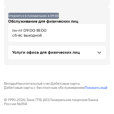
Данных по загруженности офиса нет
Офис не оборудован
Откроется в понедельник в 09:00
Обслуживание для физических лиц
пн-пт 09:00-18:00
07
08
09
10
11
12
13
14
15
16
17
18
сб-вс выходной
До 14% годовых по
накопительному
Услуги офиса для физических лиц
счету
Банковские карты
Доверительное управление
ПИФ
Индивидуальный инвестиционный счёт
Вклады
Накопительный счет
Дебетовые карты
Аккредитивы и счета эскроу
Дебетовые карты с бесплатным обслуживанием
Показать ещё
прием торговых поручений на бумажном носителе не
Денежные переводы
осуществляется
НПО "Газфонд"
Офис работает
Офис сейчас закрыт
Установка iOS приложения
© 1990-2026, Банк ГПБ (АО) Генеральная лицензия Банка
России №354
Вклады ФЛ
Автокредитование ФЛ