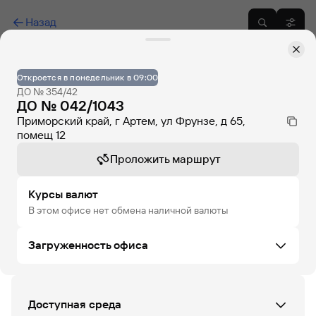
Назад
Откроется в понедельник в 09:00
ДО № 354/42
ДО № 042/1043
Приморский край, г Артем, ул Фрунзе, д 65,
помещ 12
Проложить маршрут
Курсы валют
В этом офисе нет обмена наличной валюты
Загруженность офиса
СБ
ВС
ПН
ВТ
СР
ЧТ
ПТ
Доступная среда